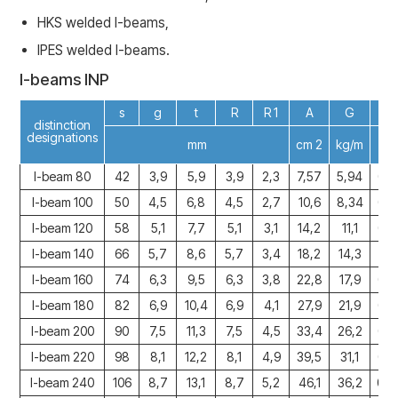
HKS welded I-beams,
IPES welded I-beams.
I-beams INP
s
g
t
R
R 1
A
G
distinction
designations
m 
mm
cm 2
kg/m
/
I-beam 80
42
3,9
5,9
3,9
2,3
7,57
5,94
0,3
I-beam 100
50
4,5
6,8
4,5
2,7
10,6
8,34
0,3
I-beam 120
58
5,1
7,7
5,1
3,1
14,2
11,1
0,4
I-beam 140
66
5,7
8,6
5,7
3,4
18,2
14,3
0,5
I-beam 160
74
6,3
9,5
6,3
3,8
22,8
17,9
0,5
I-beam 180
82
6,9
10,4
6,9
4,1
27,9
21,9
0,6
I-beam 200
90
7,5
11,3
7,5
4,5
33,4
26,2
0,7
I-beam 220
98
8,1
12,2
8,1
4,9
39,5
31,1
0,7
I-beam 240
106
8,7
13,1
8,7
5,2
46,1
36,2
0,8