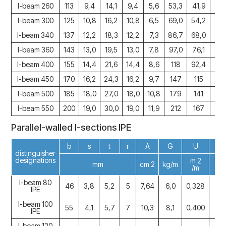
I-beam 260
113
9,4
14,1
9,4
5,6
53,3
41,9
0,9
I-beam 300
125
10,8
16,2
10,8
6,5
69,0
54,2
1,0
I-beam 340
137
12,2
18,3
12,2
7,3
86,7
68,0
1,1
I-beam 360
143
13,0
19,5
13,0
7,8
97,0
76,1
1,2
I-beam 400
155
14,4
21,6
14,4
8,6
118
92,4
1,3
I-beam 450
170
16,2
24,3
16,2
9,7
147
115
1,4
I-beam 500
185
18,0
27,0
18,0
10,8
179
141
1,6
I-beam 550
200
19,0
30,0
19,0
11,9
212
167
1,8
Parallel-walled I-sections IPE
b
s
t
r
A
G
U
I 
distinguisher
designations
m 2
mm
cm 2
kg/m
cm
/m
I-beam 80
46
3,8
5,2
5
7,64
6,0
0,328
80
IPE
I-beam 100
55
4,1
5,7
7
10,3
8,1
0,400
17
IPE
I-beam 120