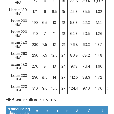
152
6
9
15
38,8
30,4
0,906
16
HEA
I-beam 180
171
6
9,5
15
45,3
35,5
1,02
25
HEA
I-beam 200
190
6,5
10
18
53,8
42,3
1,14
36
HEA
I-beam 220
210
7
11
18
64,3
50,5
1,26
54
HEA
I-beam 240
230
7,5
12
21
76,8
60,3
1,37
77
HEA
I-beam 260
250
7,5
12,5
24
86,8
68,2
1,48
104
HEA
I-beam 280
270
8
13
24
97,3
76,4
1,60
136
HEA
I-beam 300
290
8,5
14
27
112,5
88,3
1,72
182
HEA
I-beam 320
310
9,0
15,5
27
124,4
97,6
1,76
229
HEA
HEB wide-alloy I-beams
distinguishing
b
s
t
r
A
G
U
designations