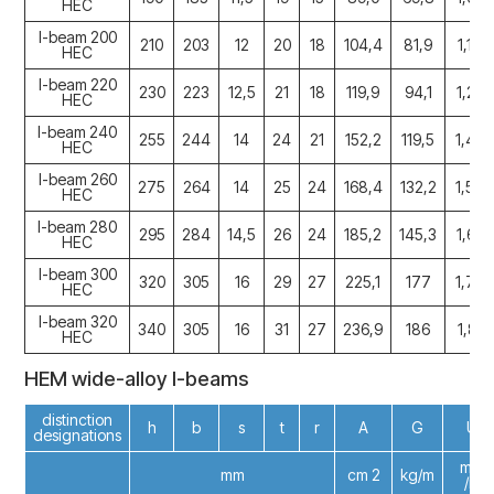
HEC
I-beam 200
210
203
12
20
18
104,4
81,9
1,177
HEC
I-beam 220
230
223
12,5
21
18
119,9
94,1
1,296
HEC
I-beam 240
255
244
14
24
21
152,2
119,5
1,422
HEC
I-beam 260
275
264
14
25
24
168,4
132,2
1,537
HEC
I-beam 280
295
284
14,5
26
24
185,2
145,3
1,656
HEC
I-beam 300
320
305
16
29
27
225,1
177
1,782
HEC
I-beam 320
340
305
16
31
27
236,9
186
1,819
HEC
HEM wide-alloy I-beams
distinction
h
b
s
t
r
A
G
U
designations
m 2
mm
cm 2
kg/m
/m