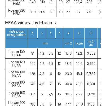
I-beam 300
340
310
21
39
27
303,4
238
1,830
HEM
I-beam 320
359
309
21
40
27
312
245
1,87
HEM
HEAA wide-alloy I-beams
distinction
h
s
t
r
A
G
U
I x
designations
m 2
mm
cm 2
kg/m
cm 
/m
I-beam 100
91
4,2
5,5
12
15,6
12,2
0,553
23
HEAA
I-beam 120
109
4,2
5,5
12
18,6
14,6
0,669
41
HEAA
I-beam 140
128
4,3
6
12
23,0
18,1
0,787
71
HEAA
I-beam 160
148
4,5
7
15
30,4
23,8
0,901
128
HEAA
I-beam 180
167
5
7,5
15
36,5
28,7
1,020
196
HEAA
I-beam 200
186
5,5
8
18
44,1
34,6
1,130
294
HEAA