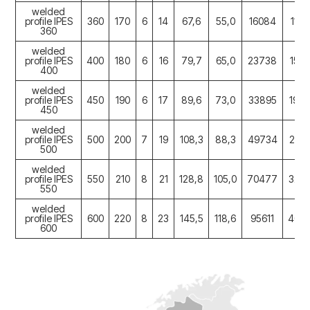
welded
profile IPES
360
170
6
14
67,6
55,0
16084
1147
360
welded
profile IPES
400
180
6
16
79,7
65,0
23738
155
400
welded
profile IPES
450
190
6
17
89,6
73,0
33895
194
450
welded
profile IPES
500
200
7
19
108,3
88,3
49734
253
500
welded
profile IPES
550
210
8
21
128,8
105,0
70477
324
550
welded
profile IPES
600
220
8
23
145,5
118,6
95611
404
600