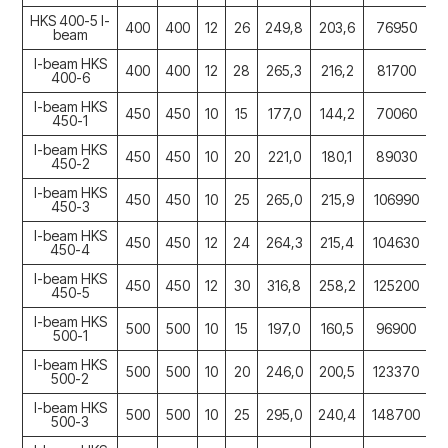
HKS 400-5 I-
400
400
12
26
249,8
203,6
76950
2
beam
I-beam HKS
400
400
12
28
265,3
216,2
81700
2
400-6
I-beam HKS
450
450
10
15
177,0
144,2
70060
2
450-1
I-beam HKS
450
450
10
20
221,0
180,1
89030
3
450-2
I-beam HKS
450
450
10
25
265,0
215,9
106990
3
450-3
I-beam HKS
450
450
12
24
264,3
215,4
104630
3
450-4
I-beam HKS
450
450
12
30
316,8
258,2
125200
4
450-5
I-beam HKS
500
500
10
15
197,0
160,5
96900
3
500-1
I-beam HKS
500
500
10
20
246,0
200,5
123370
4
500-2
I-beam HKS
500
500
10
25
295,0
240,4
148700
5
500-3