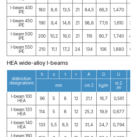
I-beam 400
180
8,6
13,5
21
84,5
66,3
1,470
231
IPE
I-beam 450
190
9,4
14,6
21
98,8
77,6
1,610
337
IPE
I-beam 500
200
10,2
16,0
21
116
90,7
1,740
482
IPE
I-beam 550
210
11,1
17,2
24
134
106
1,880
671
IPE
HEA wide-alloy I-beams
h
s
t
r
A
G
U
I 
distinction
designations
m 2
mm
cm 2
kg/m
cm
/m
I-beam 100
96
5
8
12
21,1
16,7
0,561
34
HEA
I-beam 120
114
5
8
12
25,3
19,9
0,677
60
HEA
I-beam 140
133
5,5
8,5
12
31,4
24,7
0,794
10
HEA
I-beam 160