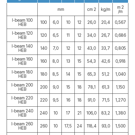
m 2
mm
cm 2
kg/m
c
/m
I-beam 100
100
6,0
10
12
26,0
20,4
0,567
HEB
I-beam 120
120
6,5
11
12
34,0
26,7
0,686
HEB
I-beam 140
140
7,0
12
12
43,0
33,7
0,805
1
HEB
I-beam 160
160
8,0
13
15
54,3
42,6
0,918
2
HEB
I-beam 180
180
8,5
14
15
65,3
51,2
1,040
3
HEB
I-beam 200
200
9,0
15
18
78,1
61,3
1,150
5
HEB
I-beam 220
220
9,5
16
18
91,0
71,5
1,270
8
HEB
I-beam 240
240
10
17
21
106,0
83,2
1,380
1
HEB
I-beam 260
260
10
17,5
24
118,4
93,0
1,500
1
HEB