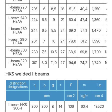
I-beam 220
205
6
8,5
18
51,5
40,4
1,250
417
HEAA
I-beam 240
224
6,5
9
21
60,4
47,4
1,360
583
HEAA
I-beam 260
244
6,5
9,5
24
69,0
54,1
1,470
798
HEAA
I-beam 280
264
7
10
24
78,0
61,2
1,590
105
HEAA
I-beam 300
283
7,5
10,5
27
88,9
69,8
1,700
138
HEAA
I-beam 320
301
8,0
11,0
27
94,6
74,2
1,740
164
HEAA
HKS welded I-beams
distinction
h
b
g
t
F
m
I x
designations
mm
cm 2
kg/m
cm 4
I-beam HKS
300
300
8
14
106
60,4
18520
300-1