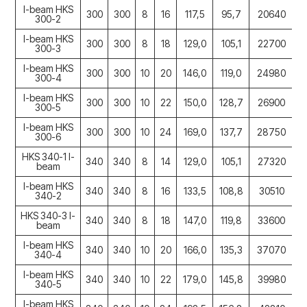
I-beam HKS
300
300
8
16
117,5
95,7
20640
300-2
I-beam HKS
300
300
8
18
129,0
105,1
22700
300-3
I-beam HKS
300
300
10
20
146,0
119,0
24980
300-4
I-beam HKS
300
300
10
22
150,0
128,7
26900
300-5
I-beam HKS
300
300
10
24
169,0
137,7
28750
1
300-6
HKS 340-1 I-
340
340
8
14
129,0
105,1
27320
beam
I-beam HKS
340
340
8
16
133,5
108,8
30510
1
340-2
HKS 340-3 I-
340
340
8
18
147,0
119,8
33600
1
beam
I-beam HKS
340
340
10
20
166,0
135,3
37070
1
340-4
I-beam HKS
340
340
10
22
179,0
145,8
39980
1
340-5
I-beam HKS