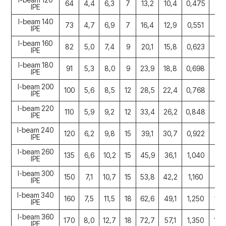
64
4,4
6,3
7
13,2
10,4
0,475
31
IPE
I-beam 140
73
4,7
6,9
7
16,4
12,9
0,551
54
IPE
I-beam 160
82
5,0
7,4
9
20,1
15,8
0,623
86
IPE
I-beam 180
91
5,3
8,0
9
23,9
18,8
0,698
13
IPE
I-beam 200
100
5,6
8,5
12
28,5
22,4
0,768
19
IPE
I-beam 220
110
5,9
9,2
12
33,4
26,2
0,848
27
IPE
I-beam 240
120
6,2
9,8
15
39,1
30,7
0,922
38
IPE
I-beam 260
135
6,6
10,2
15
45,9
36,1
1,040
57
IPE
I-beam 300
150
7,1
10,7
15
53,8
42,2
1,160
83
IPE
I-beam 340
160
7,5
11,5
18
62,6
49,1
1,250
117
IPE
I-beam 360
170
8,0
12,7
18
72,7
57,1
1,350
162
IPE