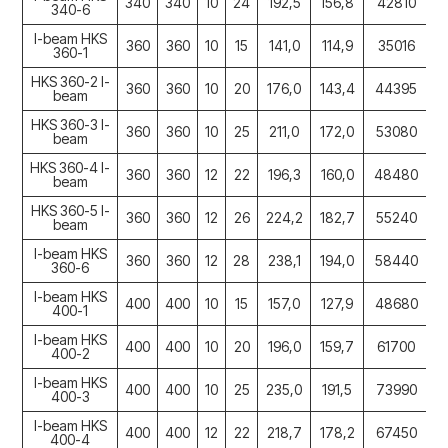
340
340
10
24
192,5
156,8
42810
1
340-6
I-beam HKS
360
360
10
15
141,0
114,9
35016
1
360-1
HKS 360-2 I-
360
360
10
20
176,0
143,4
44395
1
beam
HKS 360-3 I-
360
360
10
25
211,0
172,0
53080
1
beam
HKS 360-4 I-
360
360
12
22
196,3
160,0
48480
1
beam
HKS 360-5 I-
360
360
12
26
224,2
182,7
55240
2
beam
I-beam HKS
360
360
12
28
238,1
194,0
58440
2
360-6
I-beam HKS
400
400
10
15
157,0
127,9
48680
1
400-1
I-beam HKS
400
400
10
20
196,0
159,7
61700
2
400-2
I-beam HKS
400
400
10
25
235,0
191,5
73990
2
400-3
I-beam HKS
400
400
12
22
218,7
178,2
67450
2
400-4