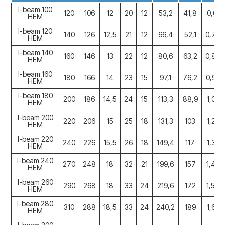
I-beam 100
120
106
12
20
12
53,2
41,8
0,619
HEM
I-beam 120
140
126
12,5
21
12
66,4
52,1
0,738
HEM
I-beam 140
160
146
13
22
12
80,6
63,2
0,857
HEM
I-beam 160
180
166
14
23
15
97,1
76,2
0,970
HEM
I-beam 180
200
186
14,5
24
15
113,3
88,9
1,090
HEM
I-beam 200
220
206
15
25
18
131,3
103
1,200
HEM
I-beam 220
240
226
15,5
26
18
149,4
117
1,320
HEM
I-beam 240
270
248
18
32
21
199,6
157
1,460
HEM
I-beam 260
290
268
18
33
24
219,6
172
1,570
HEM
I-beam 280
310
288
18,5
33
24
240,2
189
1,690
HEM