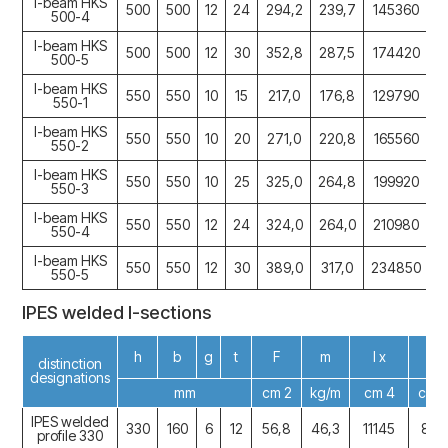
I-beam HKS
500
500
12
24
294,2
239,7
145360
5
500-4
I-beam HKS
500
500
12
30
352,8
287,5
174420
6
500-5
I-beam HKS
550
550
10
15
217,0
176,8
129790
4
550-1
I-beam HKS
550
550
10
20
271,0
220,8
165560
5
550-2
I-beam HKS
550
550
10
25
325,0
264,8
199920
6
550-3
I-beam HKS
550
550
12
24
324,0
264,0
210980
6
550-4
I-beam HKS
550
550
12
30
389,0
317,0
234850
8
550-5
IPES welded I-sections
h
b
g
t
F
m
I x
I y
distinction
designations
mm
cm 2
kg/m
cm 4
cm 
IPES welded
330
160
6
12
56,8
46,3
11145
820
profile 330