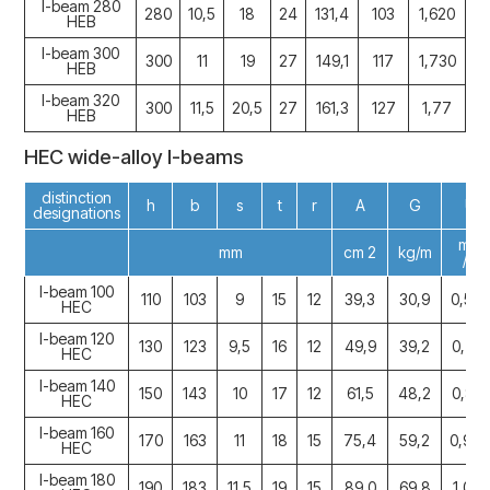
I-beam 280
280
10,5
18
24
131,4
103
1,620
1
HEB
I-beam 300
300
11
19
27
149,1
117
1,730
2
HEB
I-beam 320
300
11,5
20,5
27
161,3
127
1,77
3
HEB
HEC wide-alloy I-beams
distinction
h
b
s
t
r
A
G
U
designations
m 2
mm
cm 2
kg/m
/m
I-beam 100
110
103
9
15
12
39,3
30,9
0,59
HEC
I-beam 120
130
123
9,5
16
12
49,9
39,2
0,712
HEC
I-beam 140
150
143
10
17
12
61,5
48,2
0,831
HEC
I-beam 160
170
163
11
18
15
75,4
59,2
0,94
HEC
I-beam 180
190
183
11,5
19
15
89,0
69,8
1,063