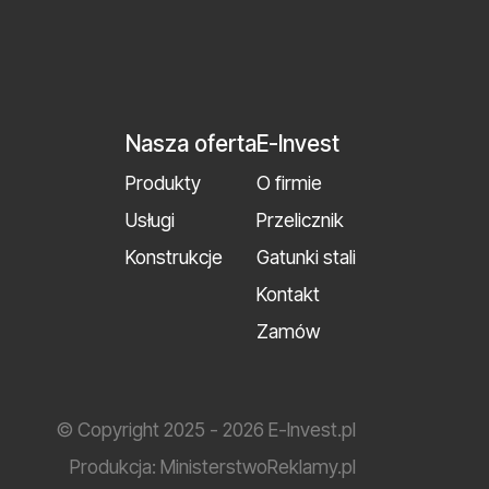
Nasza oferta
E-Invest
Produkty
O firmie
Usługi
Przelicznik
Konstrukcje
Gatunki stali
Kontakt
Zamów
© Copyright 2025 - 2026 E-Invest.pl
Produkcja:
MinisterstwoReklamy.pl