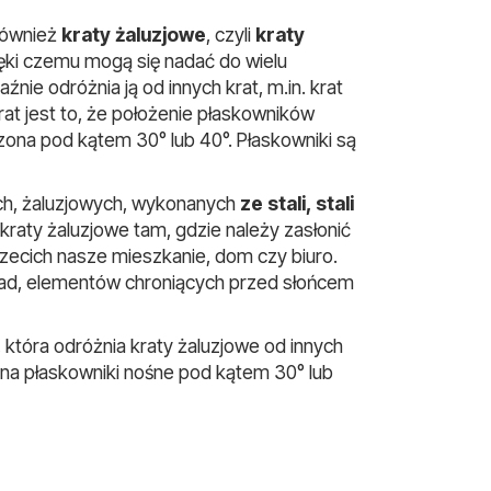
 również
kraty żaluzjowe
, czyli
kraty
zięki czemu mogą się nadać do wielu
aźnie odróżnia ją od innych krat, m.in. krat
t jest to, że położenie płaskowników
ona pod kątem 30° lub 40°. Płaskowniki są
h, żaluzjowych, wykonanych
ze stali, stali
kraty żaluzjowe tam, gdzie należy zasłonić
zecich nasze mieszkanie, dom czy biuro.
asad, elementów chroniących przed słońcem
 która odróżnia kraty żaluzjowe od innych
na płaskowniki nośne pod kątem 30° lub