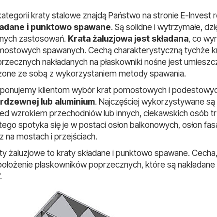
ategorii kraty stalowe znajdą Państwo na stronie E-Invest
ładane i punktowo spawane
. Są solidne i wytrzymałe, d
żnych zastosowań.
Krata żaluzjowa jest składana
, co wyr
ostowych spawanych. Cechą charakterystyczną tychże kra
rzecznych nakładanych na płaskowniki nośne jest umieszcz
zone ze sobą z wykorzystaniem metody spawania.
ponujemy klientom wybór krat pomostowych i podestowyc
erdzewnej lub aluminium
. Najczęściej wykorzystywane są 
ed wzrokiem przechodniów lub innych, ciekawskich osób tr
tego spotyka się je w postaci osłon balkonowych, osłon f
z na mostach i przejściach.
ty żaluzjowe to kraty składane i punktowo spawane. Cecha,
położenie płaskowników poprzecznych, które są nakładane 
.