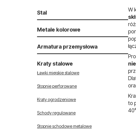
W k
Stal
sk
ró
Metale kolorowe
pom
pop
łąc
Armatura przemysłowa
Armatura kwasoodporna i żaroodporna
Pro
Kraty stalowe
ni
prz
Ławki miejskie stalowe
Dla
ora
Stopnie perforowane
Kra
Kraty ogrodzeniowe
to 
40°
Schody regulowane
Stopnie schodowe metalowe