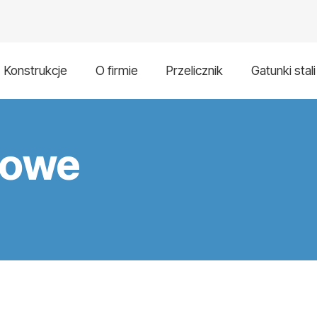
Konstrukcje
O firmie
Przelicznik
Gatunki stali
jowe