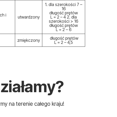
1. dla szerokości 7 –
16
długość prętów
ch i
utwardzony
L = 2 – 4 2. dla
szerokości > 16
długość prętów
L = 2 – 6
długość prętów
zmiękczony
L = 2 – 4,5
działamy?
my na terenie całego kraju!