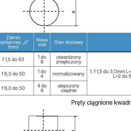
Zakres
Klasa
ymiarowy „d”
Stan dostawy
stali
(mm)
1 do
utwardzony
f 1,5 do 63
8
zmiękczony
1 do
1. f 1,5 do 3,Omm L
f 8,0 do 50
normalizowany
4
L=2 do 6
4 do
ulepszony
f 8,0 do 50
6
cieplnie
Pręty ciągnione kwad