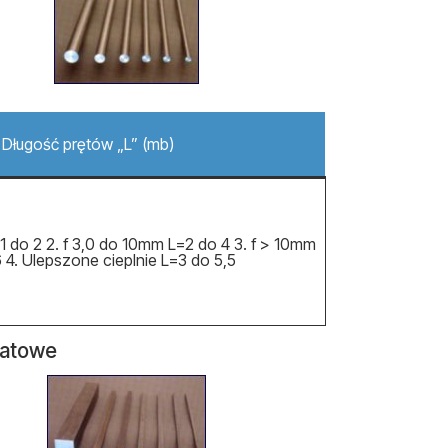
Długość prętów „L” (mb)
=1 do 2 2. f 3,0 do 10mm L=2 do 4 3. f > 10mm
 4. Ulepszone cieplnie L=3 do 5,5
ratowe