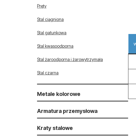
Pręty
Stal ciągniona
Stal gatunkowa
w
Stal kwasoodporna
Stal żaroodporna i żarowytrzymała
Stal czarna
Metale kolorowe
Armatura przemysłowa
Armatura kwasoodporna i żaroodporna
Kraty stalowe