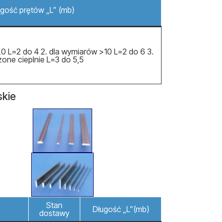
gość prętów „L” (mb)
,0 L=2 do 4 2. dla wymiarów >10 L=2 do 6 3.
zone cieplnie L=3 do 5,5
skie
Stan
Długość „L”(mb)
dostawy