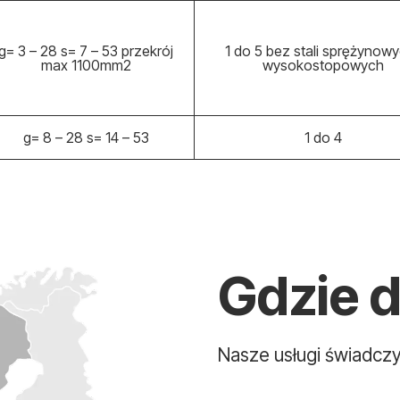
g= 3 – 28 s= 7 – 53 przekrój
1 do 5 bez stali sprężynowy
max 1100mm
2
wysokostopowych
g= 8 – 28 s= 14 – 53
1 do 4
Gdzie 
Nasze usługi świadczy