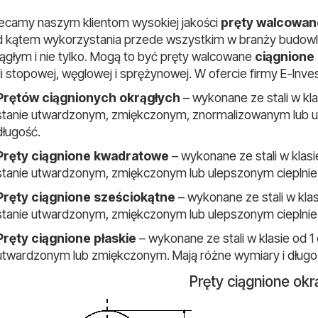
ecamy naszym klientom wysokiej jakości
pręty walcowan
 kątem wykorzystania przede wszystkim w branży budowlane
ągłym i nie tylko. Mogą to być pręty walcowane
ciągnione 
li stopowej, węglowej i sprężynowej. W ofercie firmy E-Inv
Prętów ciągnionych okrągłych
– wykonane ze stali w kla
stanie utwardzonym, zmiękczonym, znormalizowanym lub ul
długość.
Pręty ciągnione kwadratowe
– wykonane ze stali w klasi
stanie utwardzonym, zmiękczonym lub ulepszonym cieplnie.
Pręty ciągnione sześciokątne
– wykonane ze stali w klas
stanie utwardzonym, zmiękczonym lub ulepszonym cieplnie.
Pręty ciągnione płaskie
– wykonane ze stali w klasie od 1
utwardzonym lub zmiękczonym. Mają różne wymiary i długo
Pręty ciągnione okr