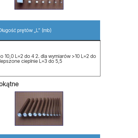
Długość prętów „L” (mb)
do 10,0 L=2 do 4 2. dla wymiarów >10 L=2 do
ulepszone cieplnie L=3 do 5,5
iokątne