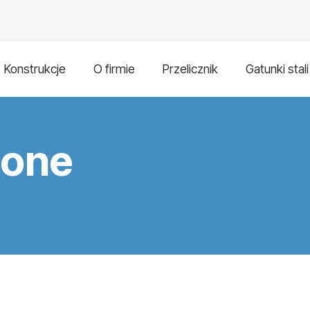
Konstrukcje
O firmie
Przelicznik
Gatunki stali
ione