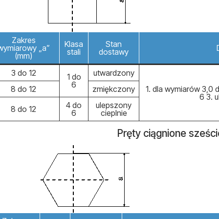
Zakres
Klasa
Stan
wymiarowy „a”
stali
dostawy
(mm)
3 do 12
utwardzony
1 do
6
8 do 12
zmiękczony
1. dla wymiarów 3,0 
6 3. 
4 do
ulepszony
8 do 12
6
cieplnie
Pręty ciągnione sześc