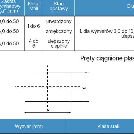
Zakres
Klasa
Stan
ymiarowy
Dłu
stali
dostawy
„a” (mm)
3,0 do 50
utwardzony
1 do 6
8,0 do 50
zmiękczony
1. dla wymiarów 3,0 do 10
uleps
4 do
ulepszony
8,0 do 50
6
cieplnie
Pręty ciągnione pła
Wymiar (mm)
Klasa stali