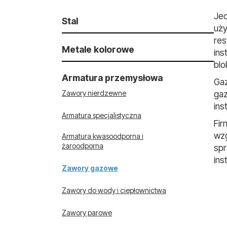
Jed
Stal
uży
res
Metale kolorowe
ins
blo
Armatura przemysłowa
Gaz
Zawory nierdzewne
gaz
ins
Armatura specjalistyczna
Fir
wzg
Armatura kwasoodporna i
żaroodporna
spr
ins
Zawory gazowe
Zawory do wody i ciepłownictwa
Zawory parowe