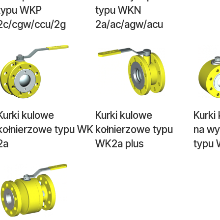
typu WKP
typu WKN
2c/cgw/ccu/2g
2a/ac/agw/acu
Kurki kulowe
Kurki kulowe
Kurki
kołnierzowe typu WK
kołnierzowe typu
na wy
2a
WK2a plus
typu