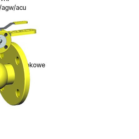
/agw/acu
 kulowe blokowe
WK 4a