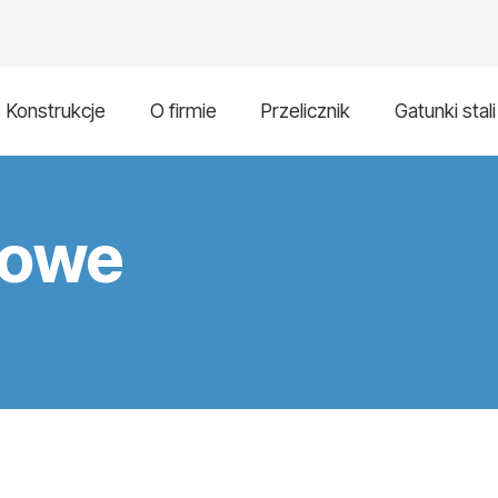
Konstrukcje
O firmie
Przelicznik
Gatunki stali
zowe