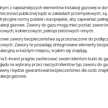
nym z najważniejszych elementów instalacji gazowej w do
teczności publicznej bądź w zakładach przemysłowych, są
trykcyjne normy polskie i europejskie, aby zapewniać pełn
talacji gazowe. Zawory do gazu mogą mieć postać zaworów
kowych, kołnierzowych, pełnoprzelotowych i innych.
owe zawory bezpieczeństwa są przeznaczone do podłączan
owych. Zawory te posiadają zintegrowane elementy bezpi
talacyjną w każdym miejscu, w jakim się znajdują.
ma E-Invest pragnie zaoferować swoim klientom kurki do 
lędu na wybrany przez naszych klientów typ zaworu do ga
awny i będzie gwarantował bezpieczeństwo dla osób znajdu
talacja gazowa.