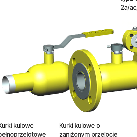
2a/ac
Kurki
typu 
Kurki kulowe
Kurki kulowe o
pełnoprzelotowe
zaniżonym przelocie