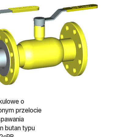
 kulowe o
onym przelocie
spawania
n butan typu
2cPB