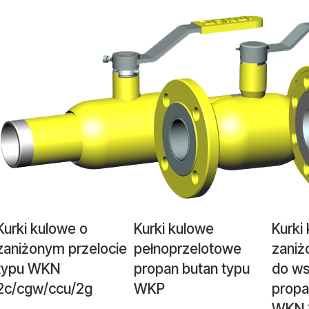
Kurki kulowe o
Kurki kulowe
Kurki
zaniżonym przelocie
pełnoprzelotowe
zaniż
typu WKN
propan butan typu
do w
2c/cgw/ccu/2g
WKP
propa
WKN 