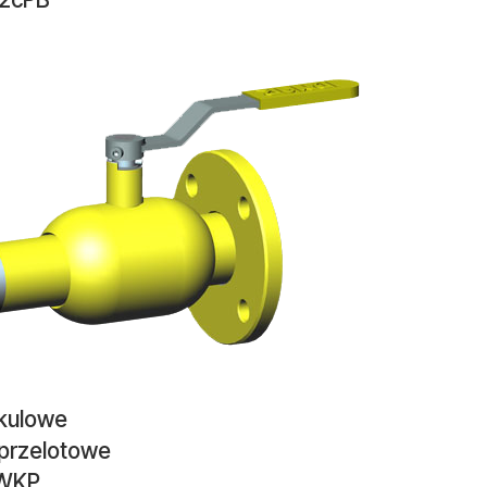
 kulowe
przelotowe
 WKP